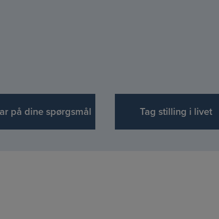
ar på dine spørgsmål
Tag stilling i livet
heforening for
uddannede bedem