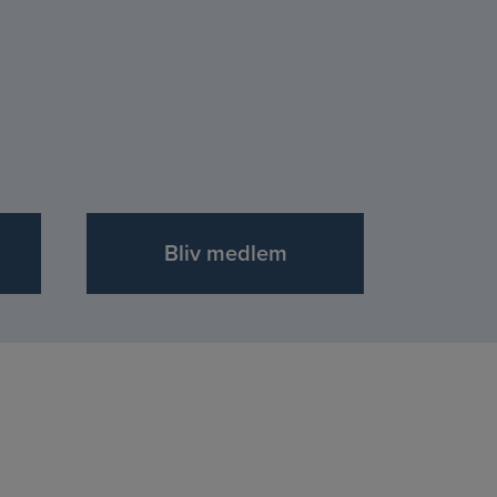
Bliv medlem
ænd
, der har