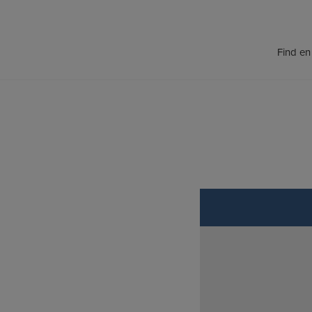
Hop
til
indholdet
Find e