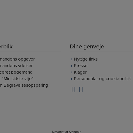
250 medlemsforretninger i hele D
rblik
Dine genveje
mandens opgaver
Nyttige links
andens ydelser
Presse
ficeret bedemand
Klager
 “Min sidste vilje”
Persondata- og cookiepolitik
um Begravelsesopsparing
Designet af
Standout