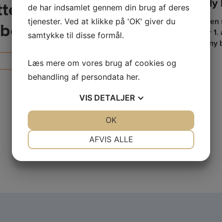
velseshjælp
Ny 
telse eller
de har indsamlet gennem din brug af deres
tjenester. Ved at klikke på 'OK' giver du
ende søge om begravelseshjælp
Med fokus på den 
ik bedemand
et er Udbetaling Danmark, der
branchedirektør 1.
samtykke til disse formål.
og ansøgningen foregår digitalt.
som ny 
emanden…
Læs mere om vores brug af cookies og
æs mere
behandling af persondata
her
.
VIS
DETALJER
JA
NEJ
OK
JA
NEJ
NØDVENDIGE
PRÆFERENCER
AFVIS ALLE
JA
NEJ
JA
NEJ
MARKETING
STATISTIK