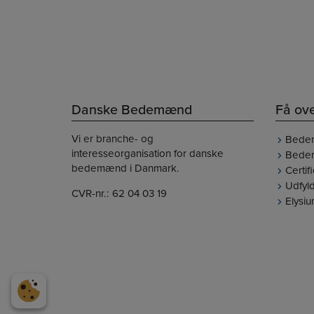
godt 
Danske Bedemænd
Få ove
Vi er branche- og
Bede
interesseorganisation for danske
Bedem
bedemænd i Danmark.
Certi
Udfyld
CVR-nr.: 62 04 03 19
Elysi