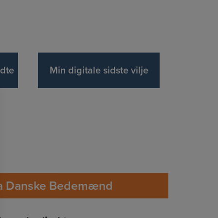
adte
Min digitale sidste vilje
fra Danske Bedemænd