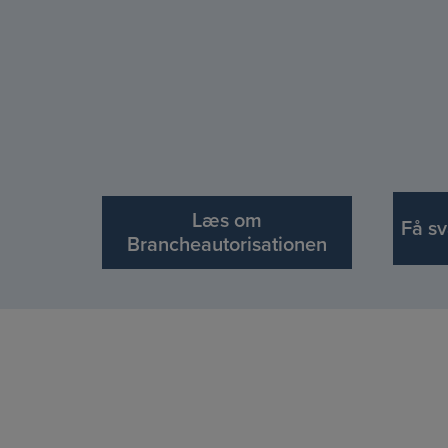
Læs om
Få sv
Brancheautorisationen
Vi er branc