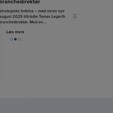
branchedirektør
Stort skrid
strategiske ledelse – mød vores nye
Etisk Råd åbne
 august 2025 tiltrådte Tomas Legarth
En positi
branchedirektør. Med en…
Branchefor
Læs mere