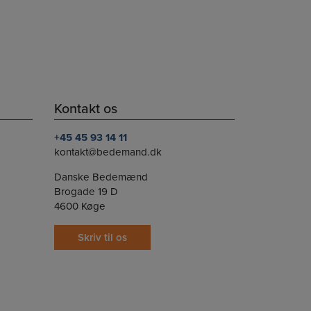
anmark
Kontakt os
+45 45 93 14 11
kontakt@bedemand.dk
Danske Bedemænd
Brogade 19 D
4600 Køge
Skriv til os