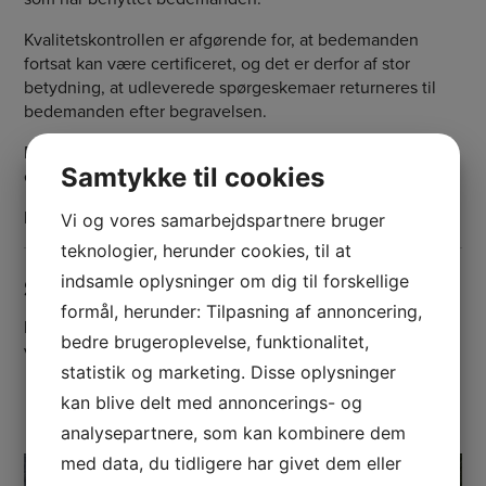
Kvalitetskontrollen er afgørende for, at bedemanden
fortsat kan være certificeret, og det er derfor af stor
betydning, at udleverede spørgeskemaer returneres til
bedemanden efter begravelsen.
De certificerede medlemmer bliver kontrolleret af den
Samtykke til cookies
eksterne instans, DNV-GL hvert år.
Læs mere om ISO9001-certificeringen hos
DNV-GL
Vi og vores samarbejdspartnere bruger
teknologier, herunder cookies, til at
indsamle oplysninger om dig til forskellige
Se video om certificering
formål, herunder: Tilpasning af annoncering,
I videoen ( 2 min. 9 sek.) kan du høre om fordelene ved at
bedre brugeroplevelse, funktionalitet,
vælge en certificeret bedemand.
statistik og marketing. Disse oplysninger
kan blive delt med annoncerings- og
analysepartnere, som kan kombinere dem
med data, du tidligere har givet dem eller