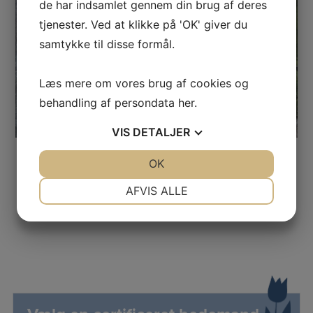
de har indsamlet gennem din brug af deres
tjenester. Ved at klikke på 'OK' giver du
samtykke til disse formål.
Læs mere om vores brug af cookies og
behandling af persondata
her
.
VIS
DETALJER
JA
NEJ
OK
JA
NEJ
NØDVENDIGE
PRÆFERENCER
AFVIS ALLE
JA
NEJ
JA
NEJ
MARKETING
STATISTIK