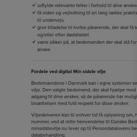
udfylde relevante felter i forhold til dine ønsker
få viden og vejledning til en lang række prakti
til undervejs.
give tilladelse til hvilke pårørende, der skal få
og/eller efter dødsfaldet
være sikker på, at bedemanden der skal stå for
ønske.
Fordele ved digital Min sidste vilje
Bedemændene i Danmark kan i egne systemer se, o
vilje. Den valgte bedemand, der skal hjælpe med 
adgang til dine ønsker, så de pårørende har mulig
bisættelsen med fuld respekt for disse ønsker.
Viljeskriveren kan til enhver tid få oplysning om, 
nummer, ved at rette henvendelse til Danske B
minsidstevilje.nu lever op til Persondatalovens b
databehandling.