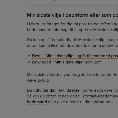
Min sidste vilje i papirform eller som pdf
Hvis du er fritaget for digital post fra det offentli
bedemanden fuldmagt til at oprette Min sidste vil
Du kan også fortsat udfylde Min sidste vilje i papi
enten kan få tilsendt, downloade eller få udlever
Bestil “Min sidste vilje” og få tilsendt med po
Download “
Min sidste vilje
” som .pdf
Min sidste vilje skal ved brug af disse to former fo
være gyldig.
Du udfylder den (evt. direkte i pdf’en) udskriver 
Så kan du enten sende den til kontakt@bedemand.d
bedemand
eller give direkte til dine pårørende.