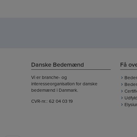
Danske Bedemænd
Få ove
Vi er branche- og
Bede
interesseorganisation for danske
Bedem
bedemænd i Danmark.
Certi
Udfyld
CVR-nr.: 62 04 03 19
Elysi