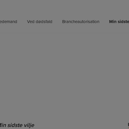
bedemand
Ved dødsfald
Brancheautorisation
Min sidste
n sidste vilje