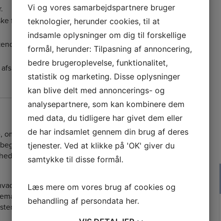
Vi og vores samarbejdspartnere bruger
.
ske forhold, som du vælger at tage stilling
teknologier, herunder cookies, til at
indsamle oplysninger om dig til forskellige
 kendskab og adgang til Min sidste vilje før
formål, herunder: Tilpasning af annoncering,
bedre brugeroplevelse, funktionalitet,
 afskeden har adgang til at læse dine
statistik og marketing. Disse oplysninger
kan blive delt med annoncerings- og
analysepartnere, som kan kombinere dem
med data, du tidligere har givet dem eller
de har indsamlet gennem din brug af deres
m der foreligger en digital Min sidste
begravelsen/bisættelsen, får derefter
tjenester. Ved at klikke på 'OK' giver du
hed for at arrangere begravelsen eller
samtykke til disse formål.
hvad der er registreret på eget cpr-
Læs mere om vores brug af cookies og
edemænd.
behandling af persondata
her
.
estemmelser vedr. elektronisk