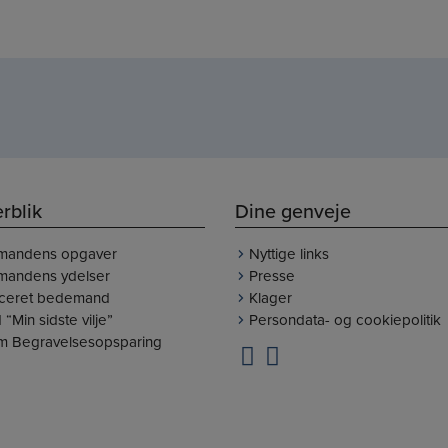
rblik
Dine genveje
mandens opgaver
Nyttige links
andens ydelser
Presse
ficeret bedemand
Klager
 “Min sidste vilje”
Persondata- og cookiepolitik
um Begravelsesopsparing