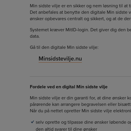
Min sidste vilje er en sikker og nem løsning til at
Det anbefales at benytte den digitale Min sidste vi
ønsker opbevares centralt og sikkert, og at de de
Systemet kræver MitID-login. Det giver dig den be
data.
Gå til den digitale Min sidste vilje:
Minsidstevilje.nu
Fordele ved en digital Min sidste vilje
Min sidste vilje er din garanti for, at dine ønske
pårørende kan arrangere begravelsen eller bisætt
Når du på nettet opretter Min sidste vilje elektron
selv oprette og tilpasse dine ønsker løbende og 
den altid svarer til dine ønsker