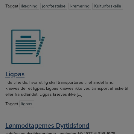
Tagget
ilægning
jordfæstelse
kremering
Kulturforskelle
Ligpas
I de tilfælde, hvor et lig skal transporteres til et andet land,
kræves der et ligpas. Ligpas kræves ikke ved transport af aske til
eller fra udlandet. Ligpas kræves ikke […]
Tagget
ligpas
Lønmodtagernes Dyrtidsfond
Indefrosne dyrtidsportioner I perioden 1/9 1977 til 31/8 1979