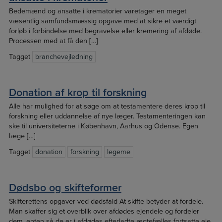
Bedemænd og ansatte i krematorier varetager en meget
væsentlig samfundsmæssig opgave med at sikre et værdigt
forløb i forbindelse med begravelse eller kremering af afdøde.
Processen med at få den […]
Tagget
branchevejledning
Donation af krop til forskning
Alle har mulighed for at søge om at testamentere deres krop til
forskning eller uddannelse af nye læger. Testamenteringen kan
ske til universiteterne i København, Aarhus og Odense. Egen
læge […]
Tagget
donation
forskning
legeme
Dødsbo og skifteformer
Skifterettens opgaver ved dødsfald At skifte betyder at fordele.
Man skaffer sig et overblik over afdødes ejendele og fordeler
dem, enten så de er i afdødes efterladte ægtefælles fortsatte eje,