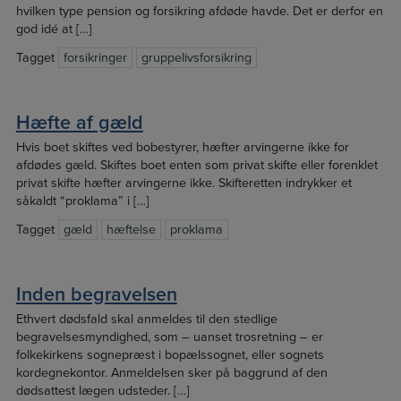
hvilken type pension og forsikring afdøde havde. Det er derfor en
god idé at […]
Tagget
forsikringer
gruppelivsforsikring
Hæfte af gæld
Hvis boet skiftes ved bobestyrer, hæfter arvingerne ikke for
afdødes gæld. Skiftes boet enten som privat skifte eller forenklet
privat skifte hæfter arvingerne ikke. Skifteretten indrykker et
såkaldt “proklama” i […]
Tagget
gæld
hæftelse
proklama
Inden begravelsen
Ethvert dødsfald skal anmeldes til den stedlige
begravelsesmyndighed, som – uanset trosretning – er
folkekirkens sognepræst i bopælssognet, eller sognets
kordegnekontor. Anmeldelsen sker på baggrund af den
dødsattest lægen udsteder. […]