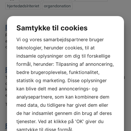
hjertedødslriteriet
organdonation
Efter begravelsen
Samtykke til cookies
Pårørendes opgaver efter dødsfald Når det er afklaret, hvem der
Vi og vores samarbejdspartnere bruger
arver og skifteretten har færdiggjort sagen, så er der andre
opgaver, man som pårørende skal tage sig af. Når et […]
teknologier, herunder cookies, til at
indsamle oplysninger om dig til forskellige
formål, herunder: Tilpasning af annoncering,
Efterindtægt
bedre brugeroplevelse, funktionalitet,
Tjenestemand Hvis afdøde var tjenestemand, får efterladte, hvad
statistik og marketing. Disse oplysninger
der nogenlunde svarer til tre måneders løn. Det præcise beløb
kan blive delt med annoncerings- og
kan man få oplyst hos arbejdsgiveren. Efterindtægt gives til en
efterlevende ægtefælle eller […]
analysepartnere, som kan kombinere dem
med data, du tidligere har givet dem eller
Tagget
efterindtægt
tjenestemandslov
de har indsamlet gennem din brug af deres
tjenester. Ved at klikke på 'OK' giver du
Efterlevelseshjælp
samtykke til disse formål.