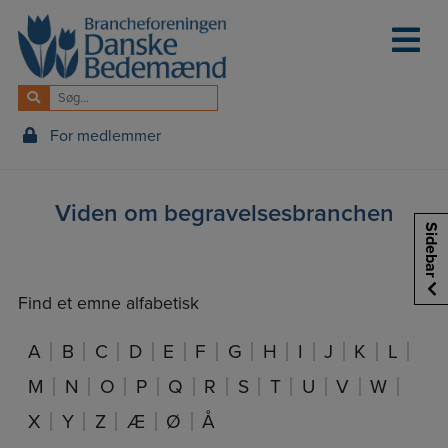
Hop
til
indholdet
For medlemmer
Viden om begravelsesbranchen
Sidebar
Find et emne alfabetisk
A
B
C
D
E
F
G
H
I
J
K
L
M
N
O
P
Q
R
S
T
U
V
W
X
Y
Z
Æ
Ø
Å