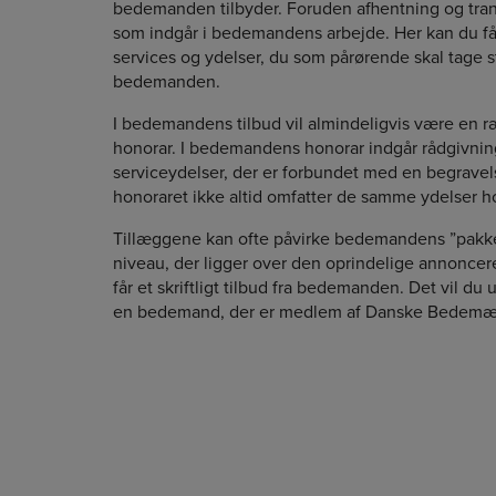
bedemanden tilbyder. Foruden afhentning og trans
som indgår i bedemandens arbejde. Her kan du få 
services og ydelser, du som pårørende skal tage st
bedemanden.
I bedemandens tilbud vil almindeligvis være en ræ
honorar. I bedemandens honorar indgår rådgivnin
serviceydelser, der er forbundet med en begrav
honoraret ikke altid omfatter de samme ydelser 
Tillæggene kan ofte påvirke bedemandens ”pakkep
niveau, der ligger over den oprindelige annoncered
får et skriftligt tilbud fra bedemanden. Det vil d
en bedemand, der er medlem af Danske Bedemæ