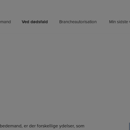
emand
Ved dødsfald
Brancheautorisation
Min sidste v
 bedemand, er der forskellige ydelser, som