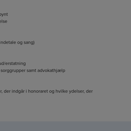
pynt
else
indetale og sang)
ud/erstatning
 sorggrupper samt advokathjælp
 der indgår i honoraret og hvilke ydelser, der