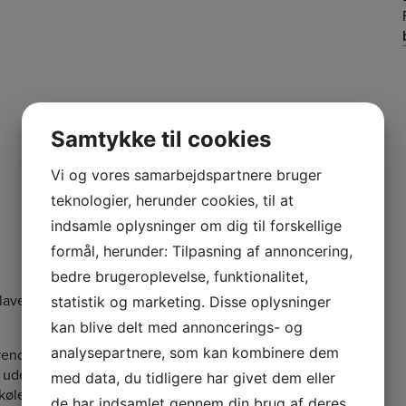
Samtykke til cookies
Vi og vores samarbejdspartnere bruger
teknologier, herunder cookies, til at
indsamle oplysninger om dig til forskellige
formål, herunder: Tilpasning af annoncering,
bedre brugeroplevelse, funktionalitet,
lave aftale med krematoriet om selv at hente
statistik og marketing. Disse oplysninger
kan blive delt med annoncerings- og
analysepartnere, som kan kombinere dem
pårørende være opmærksomme på, om
uden for almindelig arbejdstid, betaling for
med data, du tidligere har givet dem eller
kølerum og miljøtillæg.
de har indsamlet gennem din brug af deres