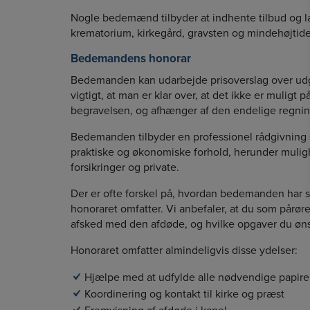
Nogle bedemænd tilbyder at indhente tilbud og la
krematorium, kirkegård, gravsten og mindehøjtid
Bedemandens honorar
Bedemanden kan udarbejde prisoverslag over udg
vigtigt, at man er klar over, at det ikke er muligt 
begravelsen, og afhænger af den endelige regning
Bedemanden tilbyder en professionel rådgivning 
praktiske og økonomiske forhold, herunder muli
forsikringer og private.
Der er ofte forskel på, hvordan bedemanden har s
honoraret omfatter. Vi anbefaler, at du som pårøren
afsked med den afdøde, og hvilke opgaver du øn
Honoraret omfatter almindeligvis disse ydelser:
Hjælpe med at udfylde alle nødvendige papire
Koordinering og kontakt til kirke og præst