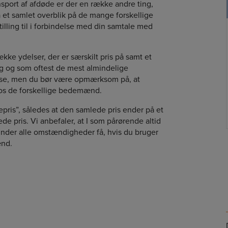
port af afdøde er der en række andre ting,
et samlet overblik på de mange forskellige
illing til i forbindelse med din samtale med
kke ydelser, der er særskilt pris på samt et
g og som oftest de mest almindelige
else, men du bør være opmærksom på, at
hos de forskellige bedemænd.
ris”, således at den samlede pris ender på et
e pris. Vi anbefaler, at I som pårørende altid
u under alle omstændigheder få, hvis du bruger
nd.