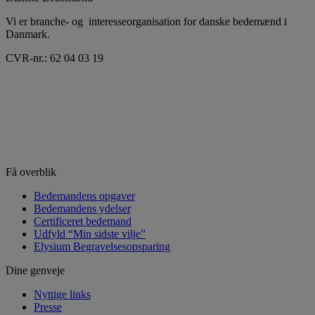
Vi er branche- og interesseorganisation for danske bedemænd i
Danmark.
CVR-nr.: 62 04 03 19
Få overblik
Bedemandens opgaver
Bedemandens ydelser
Certificeret bedemand
Udfyld “Min sidste vilje”
Elysium Begravelsesopsparing
Dine genveje
Nyttige links
Presse