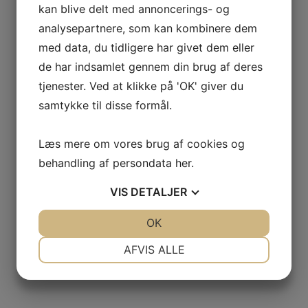
kan blive delt med annoncerings- og
analysepartnere, som kan kombinere dem
med data, du tidligere har givet dem eller
de har indsamlet gennem din brug af deres
tjenester. Ved at klikke på 'OK' giver du
samtykke til disse formål.
Læs mere om vores brug af cookies og
behandling af persondata
her
.
VIS
DETALJER
JA
NEJ
OK
JA
NEJ
NØDVENDIGE
PRÆFERENCER
AFVIS ALLE
JA
NEJ
JA
NEJ
MARKETING
STATISTIK