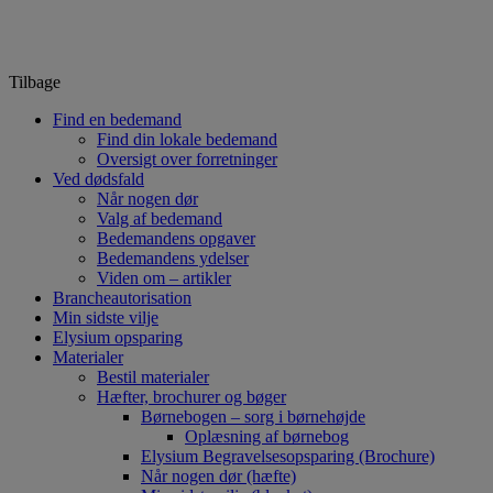
Tilbage
Find en bedemand
Find din lokale bedemand
Oversigt over forretninger
Ved dødsfald
Når nogen dør
Valg af bedemand
Bedemandens opgaver
Bedemandens ydelser
Viden om – artikler
Brancheautorisation
Min sidste vilje
Elysium opsparing
Materialer
Bestil materialer
Hæfter, brochurer og bøger
Børnebogen – sorg i børnehøjde
Oplæsning af børnebog
Elysium Begravelsesopsparing (Brochure)
Når nogen dør (hæfte)