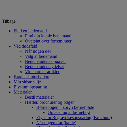
Tilbage
Find en bedemand
Find din lokale bedemand
Oversigt over forretninger
Ved dødsfald
Når nogen dør
Valg af bedemand
Bedemandens opgaver
Bedemandens ydelser
Viden om – artikler
Brancheautorisation
Min sidste vilje
Elysium opsparing
Materialer
Bestil materialer
Hæfter, brochurer og bøger
Børnebogen – sorg i børnehøjde
Oplæsning af børnebog
Elysium Begravelsesopsparing (Brochure)
Når nogen dør (hæfte)