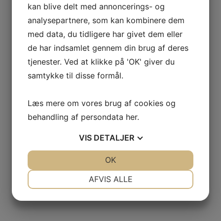
kan blive delt med annoncerings- og
analysepartnere, som kan kombinere dem
med data, du tidligere har givet dem eller
de har indsamlet gennem din brug af deres
tjenester. Ved at klikke på 'OK' giver du
samtykke til disse formål.
Læs mere om vores brug af cookies og
behandling af persondata
her
.
VIS
DETALJER
JA
NEJ
OK
JA
NEJ
NØDVENDIGE
PRÆFERENCER
AFVIS ALLE
JA
NEJ
JA
NEJ
MARKETING
STATISTIK