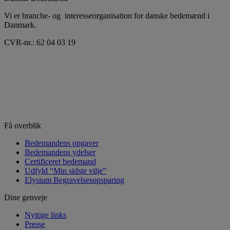
Vi er branche- og interesseorganisation for danske bedemænd i
Danmark.
CVR-nr.: 62 04 03 19
Få overblik
Bedemandens opgaver
Bedemandens ydelser
Certificeret bedemand
Udfyld “Min sidste vilje”
Elysium Begravelsesopsparing
Dine genveje
Nyttige links
Presse