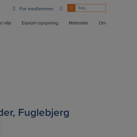
For medlemmer
e vilje
Elysium opsparing
Materialer
Om
er, Fuglebjerg