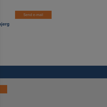
Send e-mail
jerg