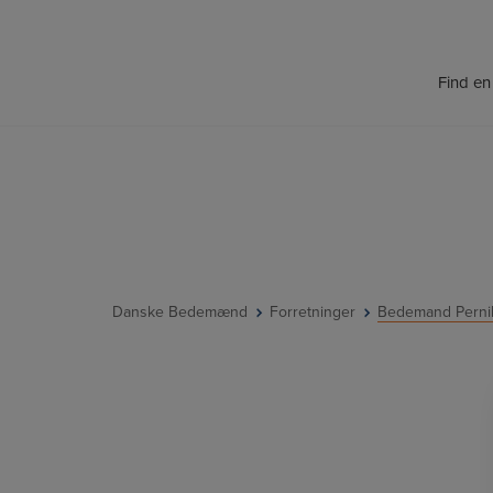
Hop
til
indholdet
Find e
Danske Bedemænd
Forretninger
Bedemand Pernil