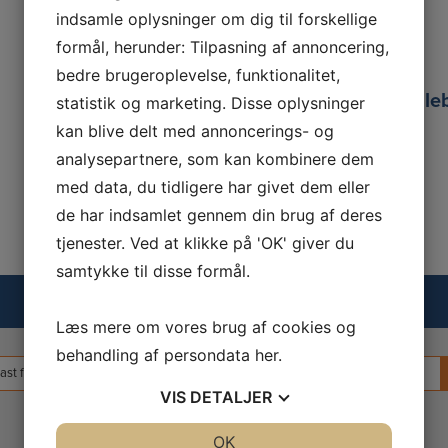
info@bedemand-pw.dk
indsamle oplysninger om dig til forskellige
formål, herunder: Tilpasning af annoncering,
Ring til os på
55 77 00 20
bedre brugeroplevelse, funktionalitet,
www.bedemand-pw.dk/bedemand-fugleb
statistik og marketing. Disse oplysninger
kan blive delt med annoncerings- og
analysepartnere, som kan kombinere dem
med data, du tidligere har givet dem eller
de har indsamlet gennem din brug af deres
tjenester. Ved at klikke på 'OK' giver du
samtykke til disse formål.
Find nærmeste bedemand
Læs mere om vores brug af cookies og
behandling af persondata
her
.
rch
VIS
DETALJER
Bedemand i nærheden
JA
NEJ
OK
JA
NEJ