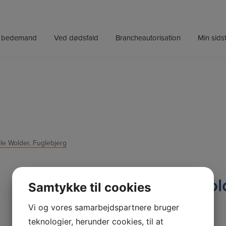
n bedemand
Ved dødsfald
Brancheautorisation
Min sidst
le Wolder, Fuglebjerg
Bedemand Pernille Wold
Samtykke til cookies
Vi og vores samarbejdspartnere bruger
Torvet 4, 4250 Fuglebjerg
teknologier, herunder cookies, til at