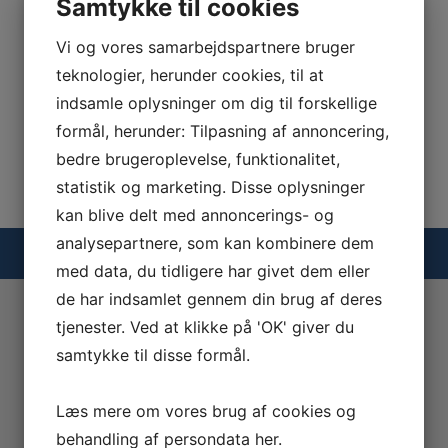
Samtykke til cookies
Vi og vores samarbejdspartnere bruger
teknologier, herunder cookies, til at
indsamle oplysninger om dig til forskellige
formål, herunder: Tilpasning af annoncering,
bedre brugeroplevelse, funktionalitet,
statistik og marketing. Disse oplysninger
kan blive delt med annoncerings- og
analysepartnere, som kan kombinere dem
Find nærmeste bedemand
med data, du tidligere har givet dem eller
de har indsamlet gennem din brug af deres
Search
tjenester. Ved at klikke på 'OK' giver du
for:
samtykke til disse formål.
Bedemand i nærheden
Læs mere om vores brug af cookies og
Find nærmeste bedemand via min placering
behandling af persondata
her
.