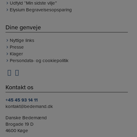
Udfyld “Min sidste vilje”
Elysium Begravelsesopsparing
Dine genveje
Nyttige links
Presse
Klager
Persondata- og cookiepolitik
Kontakt os
+45 45 93 14 11
kontakt@bedemand.dk
Danske Bedemænd
Brogade 19 D
4600 Køge