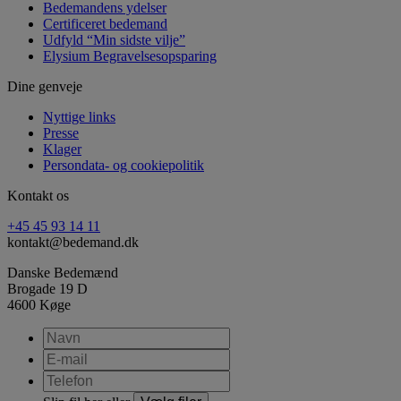
Bedemandens ydelser
Certificeret bedemand
Udfyld “Min sidste vilje”
Elysium Begravelsesopsparing
Dine genveje
Nyttige links
Presse
Klager
Persondata- og cookiepolitik
Kontakt os
+45 45 93 14 11
kontakt@bedemand.dk
Danske Bedemænd
Brogade 19 D
4600 Køge