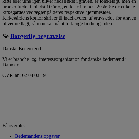
kiste eller urne igen bliver nedsænket i graven, er forskelligt, men en
urne er fredet i mindst 10 år og en kiste i mindst 20 år. Se de enkelte
kirkegårdes vedtægter på deres respektive hjemmesider.
Kirkegårdens kontor skriver til indehaveren af gravstedet, før graven
bliver nedlagt, så man kan nå at forlænge fredningstiden.
Se
Borgerlig begravelse
Danske Bedemænd
Vi er branche- og interesseorganisation for danske bedemænd i
Danmark.
CVR-nr.: 62 04 03 19
Få overblik
Bedemandens opgaver