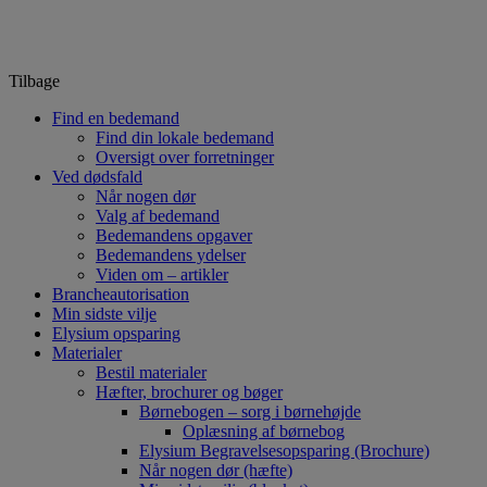
Tilbage
Find en bedemand
Find din lokale bedemand
Oversigt over forretninger
Ved dødsfald
Når nogen dør
Valg af bedemand
Bedemandens opgaver
Bedemandens ydelser
Viden om – artikler
Brancheautorisation
Min sidste vilje
Elysium opsparing
Materialer
Bestil materialer
Hæfter, brochurer og bøger
Børnebogen – sorg i børnehøjde
Oplæsning af børnebog
Elysium Begravelsesopsparing (Brochure)
Når nogen dør (hæfte)