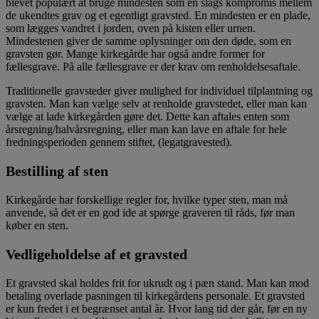
blevet populært at bruge mindesten som en slags kompromis mellem
de ukendtes grav og et egentligt gravsted. En mindesten er en plade,
som lægges vandret i jorden, oven på kisten eller urnen.
Mindestenen giver de samme oplysninger om den døde, som en
gravsten gør. Mange kirkegårde har også andre former for
fællesgrave. På alle fællesgrave er der krav om renholdelsesaftale.
Traditionelle gravsteder giver mulighed for individuel tilplantning og
gravsten. Man kan vælge selv at renholde gravstedet, eller man kan
vælge at lade kirkegården gøre det. Dette kan aftales enten som
årsregning/halvårsregning, eller man kan lave en aftale for hele
fredningsperioden gennem stiftet, (legatgravested).
Bestilling af sten
Kirkegårde har forskellige regler for, hvilke typer sten, man må
anvende, så det er en god ide at spørge graveren til råds, før man
køber en sten.
Vedligeholdelse af et gravsted
Et gravsted skal holdes frit for ukrudt og i pæn stand. Man kan mod
betaling overlade pasningen til kirkegårdens personale. Et gravsted
er kun fredet i et begrænset antal år. Hvor lang tid der går, før en ny